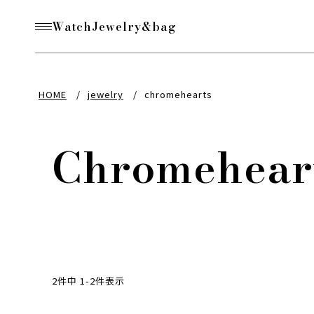
Watch
Jewelry&bag
HOME
jewelry
chromehearts
Chromehear
2
件中
1
-
2
件表示