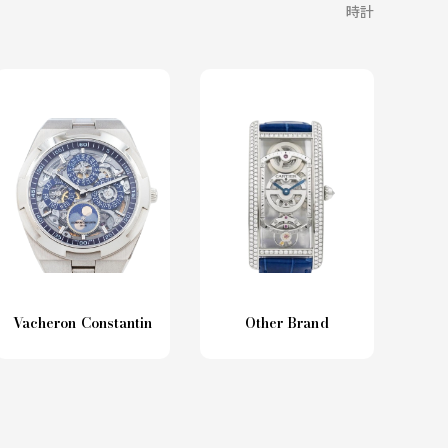
時計
Vacheron Constantin
Other Brand