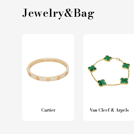
Jewelry&Bag
Cartier
Van Cleef & Arpels