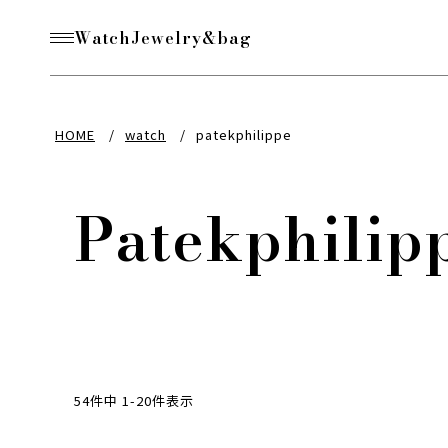
Watch
Jewelry&bag
HOME
watch
patekphilippe
Patekphilip
54
件中
1
-
20
件表示