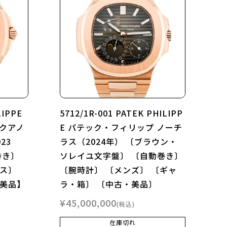
LIPPE
5712/1R-001 PATEK PHILIPP
クアノ
E パテック・フィリップ ノーチ
23
ラス（2024年） 〔ブラウン・
巻き〕
ソレイユ文字盤〕 〔自動巻き〕
クス〕
〔腕時計〕 〔メンズ〕 〔ギャ
・美品】
ラ・箱〕 〔中古・美品〕
¥
45,000,000
税込
在庫切れ