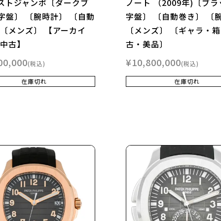
ストジャンボ〔ダークブ
ノート （2009年)〔ブ
字盤〕 〔腕時計〕 〔自動
字盤〕 〔自動巻き〕 〔
 〔メンズ〕 【アーカイ
〔メンズ〕 〔ギャラ・箱
【中古】
古・美品〕
00,000
¥
10,800,000
税込
税込
在庫切れ
在庫切れ