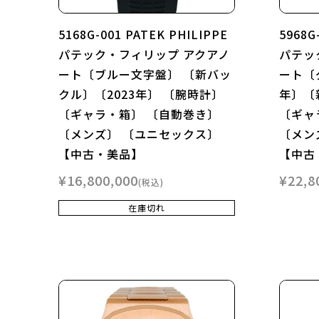
5168G-001 PATEK PHILIPPE
5968G
パテック・フィリップ アクアノ
パテッ
ート〔ブルー文字盤〕 〔新バッ
ート〔
クル〕〔2023年〕 〔腕時計〕
年〕〔
〔ギャラ・箱〕 〔自動巻き〕
〔ギャ
〔メンズ〕 〔ユニセックス〕
〔メン
【中古・美品】
【中古
¥
16,800,000
¥
22,8
税込
在庫切れ