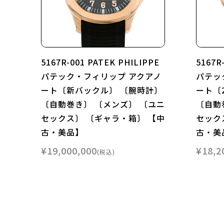
5167R-001 PATEK PHILIPPE
5167R
パテック・フィリップ アクアノ
パテッ
ート〔新バックル〕 〔腕時計〕
ート〔
〔自動巻き〕 〔メンズ〕 〔ユニ
〔自動
セックス〕 〔ギャラ・箱〕 【中
セック
古・美品】
古・美
¥
19,000,000
¥
18,2
税込